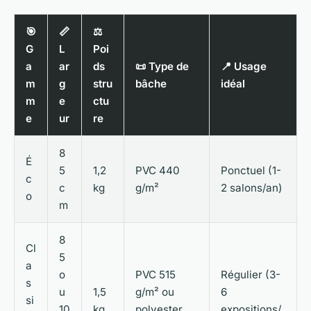
🎯
📏
⚖️
G
L
Poi
a
ar
ds
📜 Type de
📍 Usage
m
g
stru
bâche
idéal
m
e
ctu
e
ur
re
8
É
5
1,2
PVC 440
Ponctuel (1-
c
c
kg
g/m²
2 salons/an)
o
m
8
Cl
5
a
o
PVC 515
Régulier (3-
s
u
1,5
g/m² ou
6
si
10
kg
polyester
expositions/