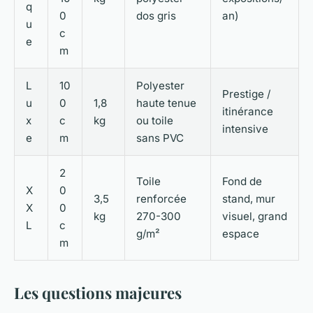
q
0
dos gris
an)
u
c
e
m
L
10
Polyester
Prestige /
u
0
1,8
haute tenue
itinérance
x
c
kg
ou toile
intensive
e
m
sans PVC
2
Toile
Fond de
X
0
3,5
renforcée
stand, mur
X
0
kg
270-300
visuel, grand
L
c
g/m²
espace
m
Les questions majeures